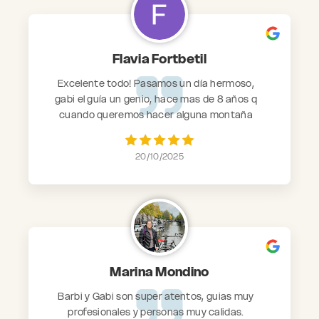
base y estoy muy conforme con lo realizado.
Los recomiendo para hacer trekking con
ellos. Gracias y bendiciones Lorena.
Flavia Fortbetil
Excelente todo! Pasamos un día hermoso,
gabi el guía un genio, hace mas de 8 años q
cuando queremos hacer alguna montaña
elegimos a gabi y su equipo y los vamos a
recomendar siempre! Gracias gracias
20/10/2025
gracias
Marina Mondino
Barbi y Gabi son super atentos, guias muy
profesionales y personas muy calidas.