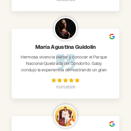
genuinamente por sus clientes y buscan la
mejor alternativa y con una paciencia
increíble. Totalmente recomendado
María Agustina Guidolin
Hermosa vivencia visitar y conocer el Parque
Nacional Quebrada del Condorito. Gaby
condujo la experiencia demostrando un gran
conocimiento de la zona y el recorrido. Todo
excelente, súper recomendable.
10/01/2026