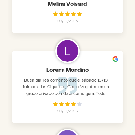
Melina Voisard
20/10/2025
Lorena Mondino
Buen día, les comento que el sábado 18/10
fuimos a los Gigantes, Cerro Mogotes en un
grupo privado con Gabi como guía. Todo
estuvo muy muy bien!!!, acomodo el circuito
a nuestra necesidad, siempre estuvo
20/10/2025
dispuesto a ayudarnos en todo el camino y
brindo su ayuda a otros grupos (eso habla no
solo de ser un buen guia sino de una buena
persona). La pase muy bien!! Llegué hasta la