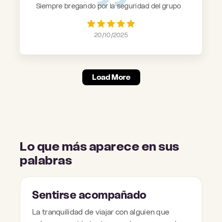
Siempre bregando por la seguridad del grupo
y el bienestar de todos. Los recomiendo
tanto sea para salidas a la montaña como
20/10/2025
para organizar un viajes de relax.
Load More
Lo que más aparece en sus
palabras
Sentirse acompañado
La tranquilidad de viajar con alguien que