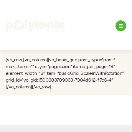
Ir
al
contenido
[vc_row][vc_column][vc_basic_grid post_type=”post”
max_items=”” style=”pagination” items_per_page=”8″
element_width=”3″ item=”basicGrid_ScaleInWithRotation”
grid_id=”vc_gid:1500383709063-7384d612-f7c6-4″]
[/vc_column][/vc_row]